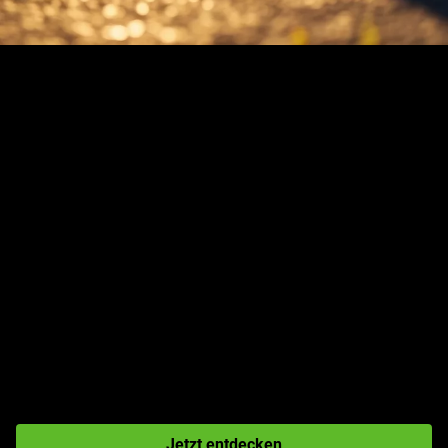
Bestens vorbereitet in den
Sommer – der TCS
Sommerreifentest 2026
Der aktuelle TCS-Sommerreifentest 2026 liefert klare
Resultate: Nur drei Reifenmodelle wurden mit «sehr
empfehlenswert» ausgezeichnet. An der Spitze steht der
Continental PremiumContact 7 – mit Bestwerten in den
Bereichen Sicherheit, Effizienz und Nachhaltigkeit. Erfahren
Sie, welche Pneus im anspruchsvollen Test auf trockener
und nasser Fahrbahn besonders überzeugen.
Jetzt entdecken