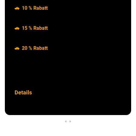
🚗 10 % Rabatt
für Fahrzeuge mit Jahrgang 2016
- 2020
🚗 15 % Rabatt
für Fahrzeuge mit Jahrgang 2011
- 2015
🚗 20 % Rabatt
für Fahrzeuge mit Jahrgang 2010
und älter
Aktion gültig bis 31. August 2026.
Details