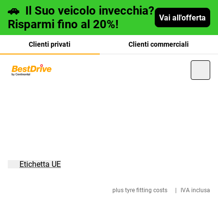
🚗
Il Suo veicolo invecchia?
Vai all'offerta
Risparmi fino al 20%!
Clienti privati
Clienti commerciali
Deutsch
français
Etichetta UE
plus tyre fitting costs
|
IVA inclusa