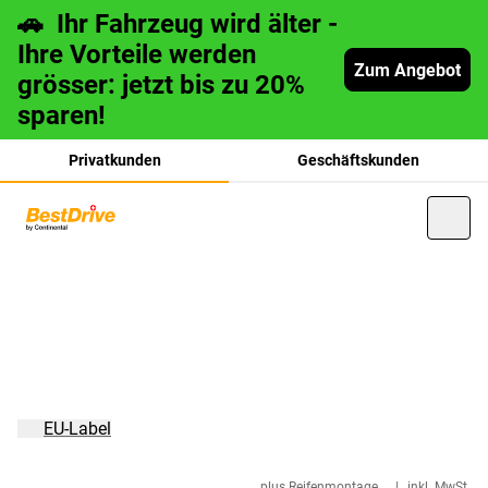
🚗 Ihr Fahrzeug wird älter -
Ihre Vorteile werden
Zum Angebot
grösser: jetzt bis zu 20%
sparen!
Privatkunden
Geschäftskunden
français
italiano
EU-Label
plus Reifenmontage
|
inkl. MwSt.