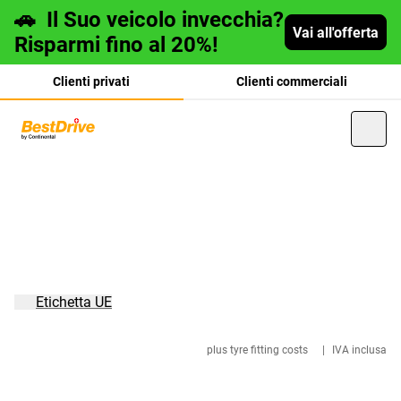
🚗
Il Suo veicolo invecchia?
Vai all'offerta
Risparmi fino al 20%!
Clienti privati
Clienti commerciali
Deutsch
français
Etichetta UE
plus tyre fitting costs
|
IVA inclusa