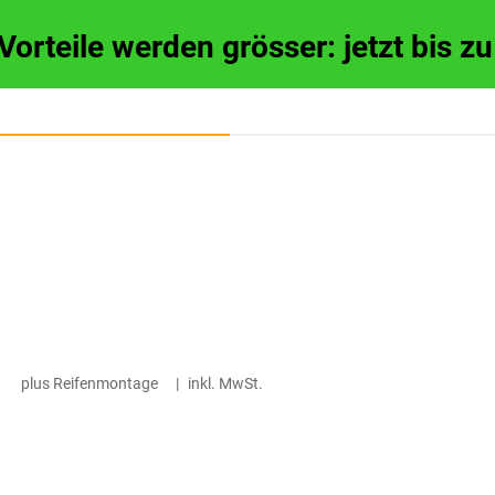
 Vorteile werden grösser: jetzt bis 
plus Reifenmontage
|
inkl. MwSt.