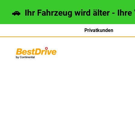
🚗 Ihr Fahrzeug wird älter - Ihre
Privatkunden
français
italiano