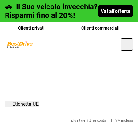
🚗
Il Suo veicolo invecchia?
Vai all'offerta
Risparmi fino al 20%!
Clienti privati
Clienti commerciali
Deutsch
français
Etichetta UE
plus tyre fitting costs
|
IVA inclusa