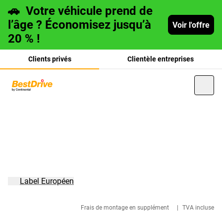
🚗
Votre véhicule prend de
l’âge ? Économisez jusqu’à
Voir l'offre
20 % !
Clients privés
Clientèle entreprises
Deutsch
italiano
Label Européen
Frais de montage en supplément
|
TVA incluse