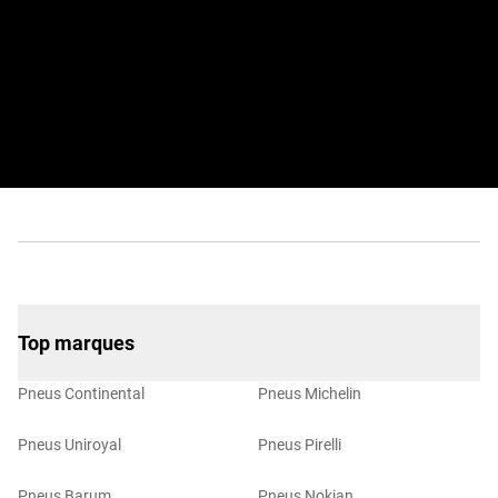
Appeler le certificat ici
(PDF)
Top marques
Pneus Continental
Pneus Michelin
Pneus Uniroyal
Pneus Pirelli
Pneus Barum
Pneus Nokian