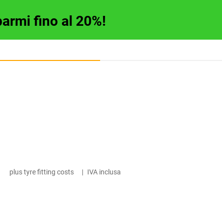
parmi fino al 20%!
plus tyre fitting costs
|
IVA inclusa