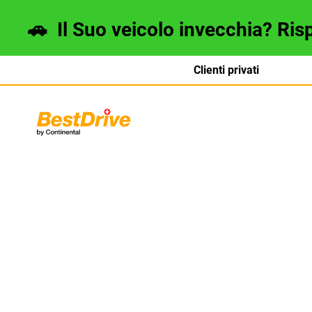
🚗
Il Suo veicolo invecchia? Ris
Clienti privati
Deutsch
français