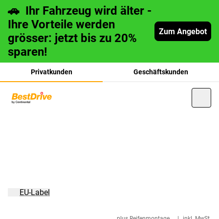
🚗 Ihr Fahrzeug wird älter -
Ihre Vorteile werden
Zum Angebot
grösser: jetzt bis zu 20%
sparen!
Privatkunden
Geschäftskunden
français
italiano
EU-Label
plus Reifenmontage
|
inkl. MwSt.