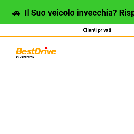
🚗
Il Suo veicolo invecchia? Ris
Clienti privati
Deutsch
français