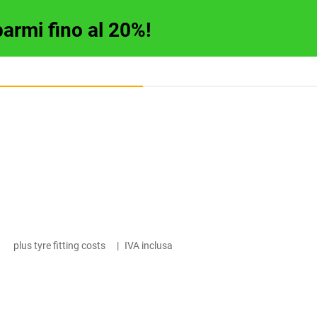
parmi fino al 20%!
plus tyre fitting costs
|
IVA inclusa