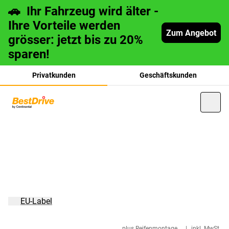
🚗 Ihr Fahrzeug wird älter -
Ihre Vorteile werden
Zum Angebot
grösser: jetzt bis zu 20%
sparen!
Privatkunden
Geschäftskunden
français
italiano
EU-Label
plus Reifenmontage
|
inkl. MwSt.