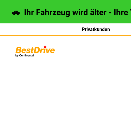
🚗 Ihr Fahrzeug wird älter - Ihre
Privatkunden
français
italiano