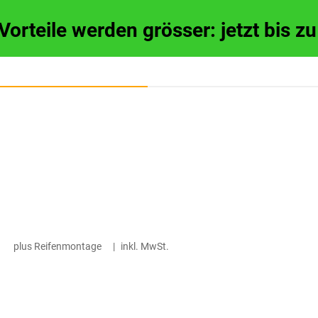
 Vorteile werden grösser: jetzt bis 
plus Reifenmontage
|
inkl. MwSt.