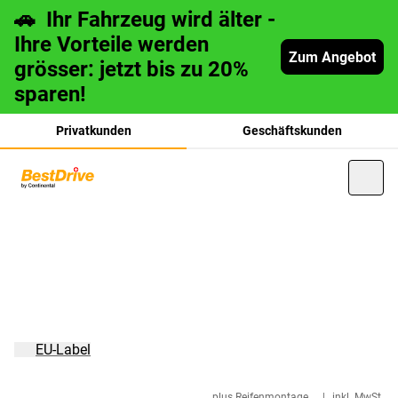
🚗 Ihr Fahrzeug wird älter -
Ihre Vorteile werden
Zum Angebot
grösser: jetzt bis zu 20%
sparen!
Privatkunden
Geschäftskunden
français
italiano
EU-Label
plus Reifenmontage
|
inkl. MwSt.