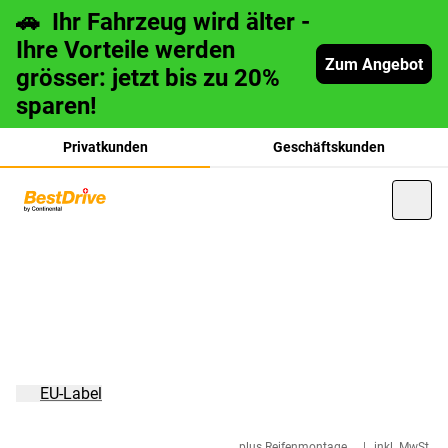
🚗 Ihr Fahrzeug wird älter -
Ihre Vorteile werden
Zum Angebot
grösser: jetzt bis zu 20%
sparen!
Privatkunden
Geschäftskunden
français
italiano
EU-Label
plus Reifenmontage
|
inkl. MwSt.