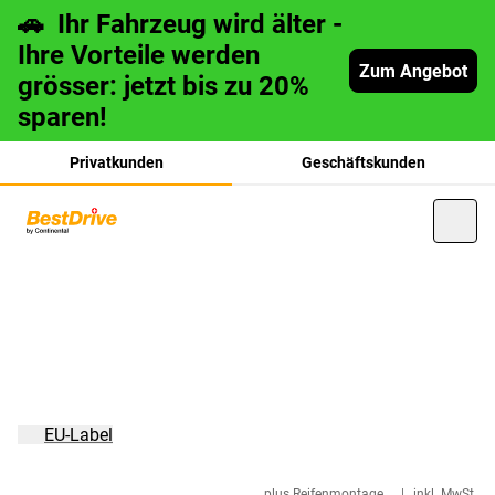
🚗 Ihr Fahrzeug wird älter -
Ihre Vorteile werden
Zum Angebot
grösser: jetzt bis zu 20%
sparen!
Privatkunden
Geschäftskunden
français
italiano
EU-Label
plus Reifenmontage
|
inkl. MwSt.