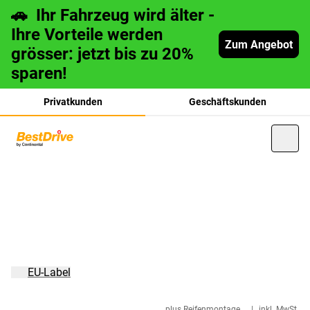
🚗 Ihr Fahrzeug wird älter -
Ihre Vorteile werden
Zum Angebot
grösser: jetzt bis zu 20%
sparen!
Privatkunden
Geschäftskunden
français
italiano
EU-Label
plus Reifenmontage
|
inkl. MwSt.