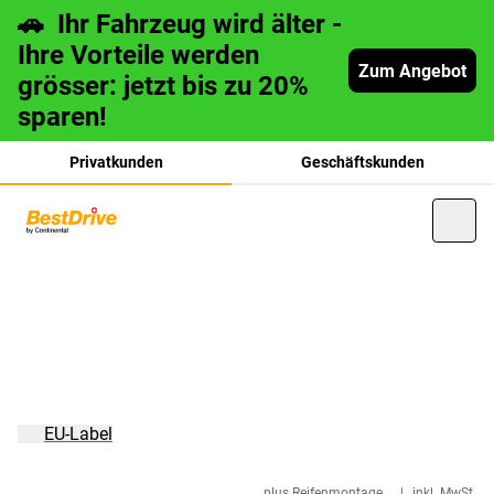
🚗 Ihr Fahrzeug wird älter -
Ihre Vorteile werden
Zum Angebot
grösser: jetzt bis zu 20%
sparen!
Privatkunden
Geschäftskunden
français
italiano
EU-Label
plus Reifenmontage
|
inkl. MwSt.