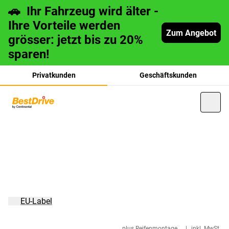
🚗 Ihr Fahrzeug wird älter -
Ihre Vorteile werden
Zum Angebot
grösser: jetzt bis zu 20%
sparen!
Privatkunden
Geschäftskunden
français
italiano
EU-Label
plus Reifenmontage
|
inkl. MwSt.