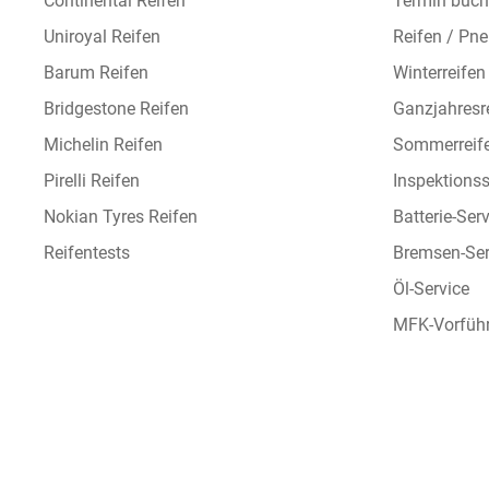
Continental Reifen
Termin buc
Uniroyal Reifen
Reifen / Pn
Barum Reifen
Winterreifen
Bridgestone Reifen
Ganzjahresr
Michelin Reifen
Sommerreif
Pirelli Reifen
Inspektionss
Nokian Tyres Reifen
Batterie-Ser
Reifentests
Bremsen-Ser
Öl-Service
MFK-Vorfüh