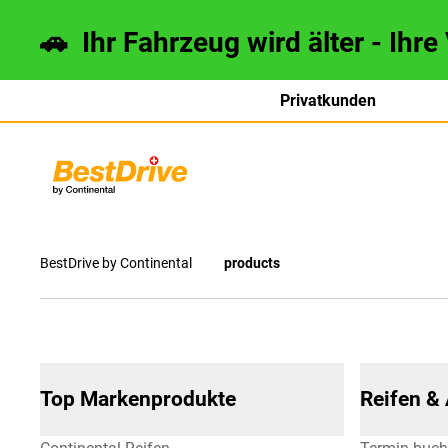
🚗 Ihr Fahrzeug wird älter - Ihre
Privatkunden
français
italiano
BestDrive by Continental
products
Top Markenprodukte
Reifen &