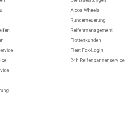
hen
Dienstleistungen
eu
Alcoa Wheels
Runderneuerung
eifen
Reifenmanagement
en
Flottenkunden
ervice
Fleet Fox-Login
vice
24h Reifenpannenservice
vice
rung