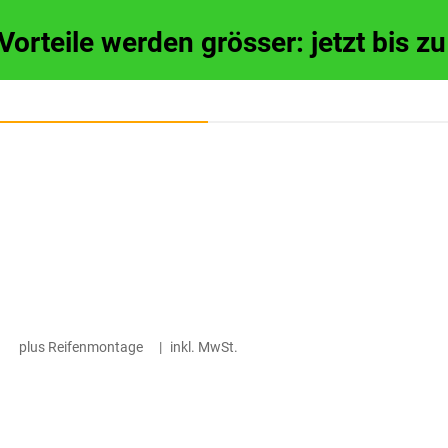
 Vorteile werden grösser: jetzt bis 
plus Reifenmontage
|
inkl. MwSt.