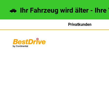
🚗 Ihr Fahrzeug wird älter - Ihre
Privatkunden
français
italiano