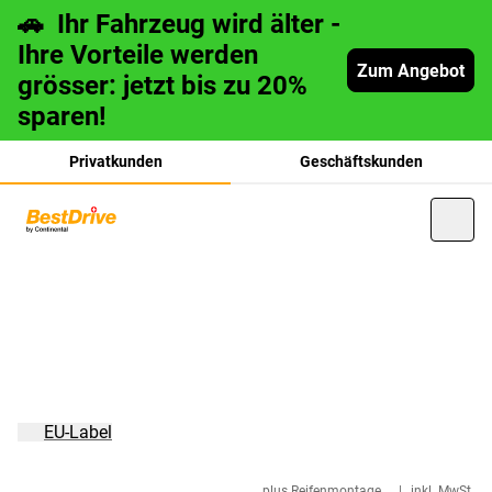
🚗 Ihr Fahrzeug wird älter -
Ihre Vorteile werden
Zum Angebot
grösser: jetzt bis zu 20%
sparen!
Privatkunden
Geschäftskunden
français
italiano
EU-Label
plus Reifenmontage
|
inkl. MwSt.