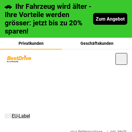
🚗 Ihr Fahrzeug wird älter -
Ihre Vorteile werden
Zum Angebot
grösser: jetzt bis zu 20%
sparen!
Privatkunden
Geschäftskunden
français
italiano
EU-Label
plus Reifenmontage
|
inkl. MwSt.