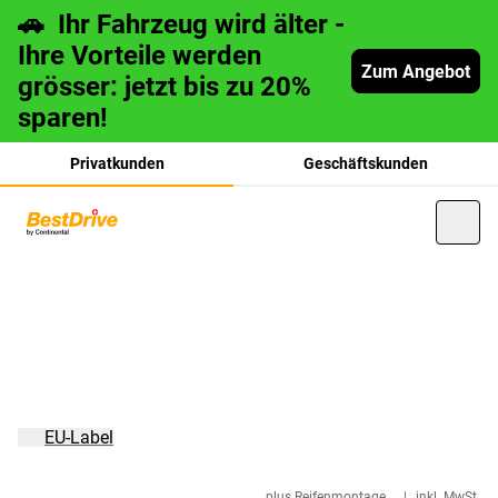
🚗 Ihr Fahrzeug wird älter -
Ihre Vorteile werden
Zum Angebot
grösser: jetzt bis zu 20%
sparen!
Privatkunden
Geschäftskunden
français
italiano
EU-Label
plus Reifenmontage
|
inkl. MwSt.