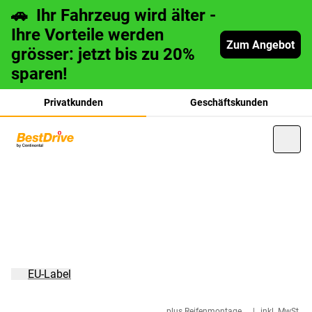
🚗 Ihr Fahrzeug wird älter -
Ihre Vorteile werden
Zum Angebot
grösser: jetzt bis zu 20%
sparen!
Privatkunden
Geschäftskunden
français
italiano
EU-Label
plus Reifenmontage
|
inkl. MwSt.