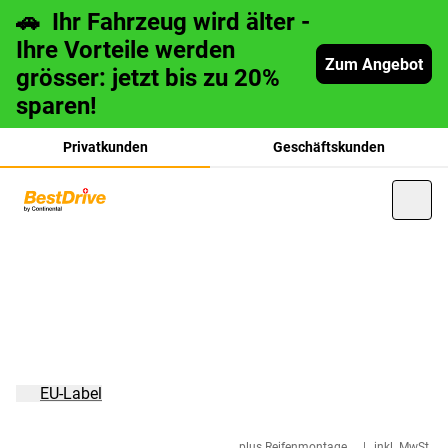
🚗 Ihr Fahrzeug wird älter -
Ihre Vorteile werden
Zum Angebot
grösser: jetzt bis zu 20%
sparen!
Privatkunden
Geschäftskunden
français
italiano
EU-Label
plus Reifenmontage
|
inkl. MwSt.