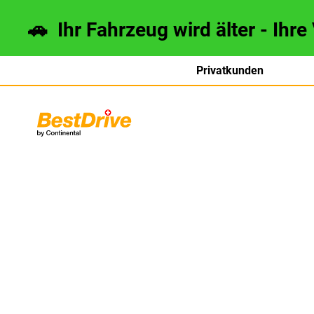
🚗 Ihr Fahrzeug wird älter - Ihre
Privatkunden
français
italiano