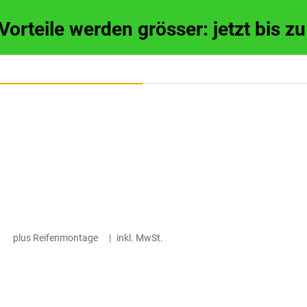
 Vorteile werden grösser: jetzt bis 
plus Reifenmontage
|
inkl. MwSt.