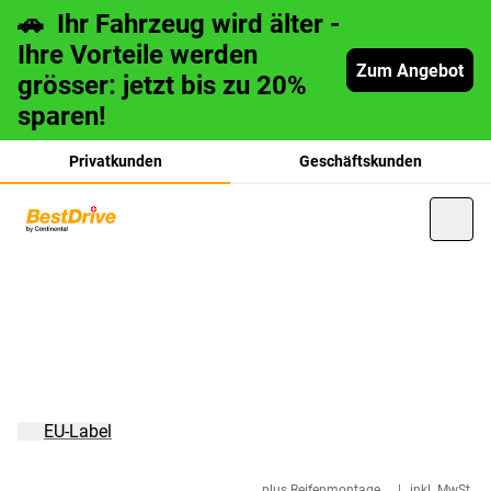
🚗 Ihr Fahrzeug wird älter -
Ihre Vorteile werden
Zum Angebot
grösser: jetzt bis zu 20%
sparen!
Privatkunden
Geschäftskunden
français
italiano
EU-Label
plus Reifenmontage
|
inkl. MwSt.