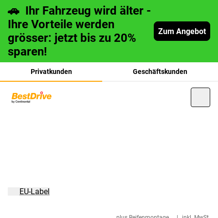
🚗 Ihr Fahrzeug wird älter -
Ihre Vorteile werden
Zum Angebot
grösser: jetzt bis zu 20%
sparen!
Privatkunden
Geschäftskunden
français
italiano
EU-Label
plus Reifenmontage
|
inkl. MwSt.