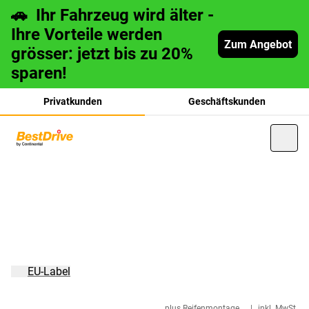
🚗 Ihr Fahrzeug wird älter -
Ihre Vorteile werden
Zum Angebot
grösser: jetzt bis zu 20%
sparen!
Privatkunden
Geschäftskunden
français
italiano
EU-Label
plus Reifenmontage
|
inkl. MwSt.