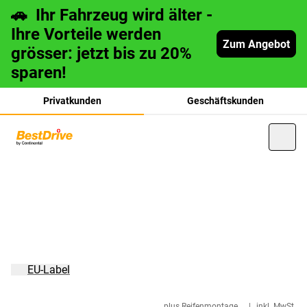
🚗 Ihr Fahrzeug wird älter -
Ihre Vorteile werden
Zum Angebot
grösser: jetzt bis zu 20%
sparen!
Privatkunden
Geschäftskunden
français
italiano
EU-Label
plus Reifenmontage
|
inkl. MwSt.