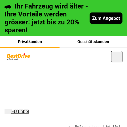
🚗 Ihr Fahrzeug wird älter -
Ihre Vorteile werden
Zum Angebot
grösser: jetzt bis zu 20%
sparen!
Privatkunden
Geschäftskunden
français
italiano
EU-Label
plus Reifenmontage
|
inkl. MwSt.