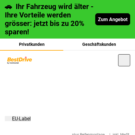
🚗 Ihr Fahrzeug wird älter -
Ihre Vorteile werden
Zum Angebot
grösser: jetzt bis zu 20%
sparen!
Privatkunden
Geschäftskunden
français
italiano
EU-Label
plus Reifenmontage
|
inkl. MwSt.