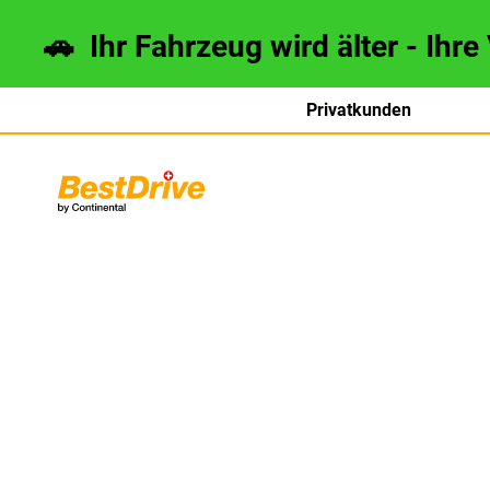
🚗 Ihr Fahrzeug wird älter - Ihre
Privatkunden
français
italiano