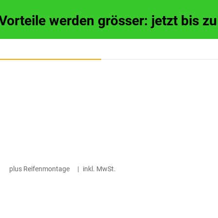
 Vorteile werden grösser: jetzt bis 
plus Reifenmontage
|
inkl. MwSt.