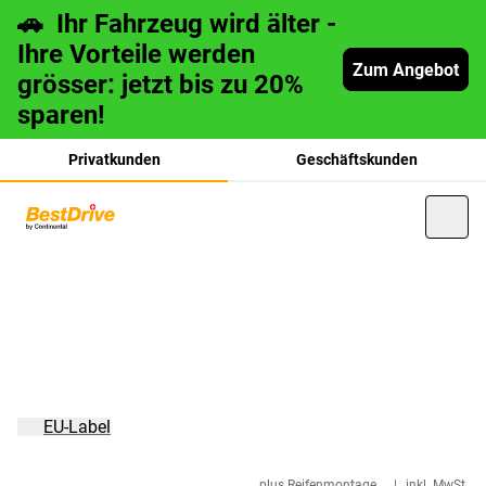
🚗 Ihr Fahrzeug wird älter -
Ihre Vorteile werden
Zum Angebot
grösser: jetzt bis zu 20%
sparen!
Privatkunden
Geschäftskunden
français
italiano
EU-Label
plus Reifenmontage
|
inkl. MwSt.