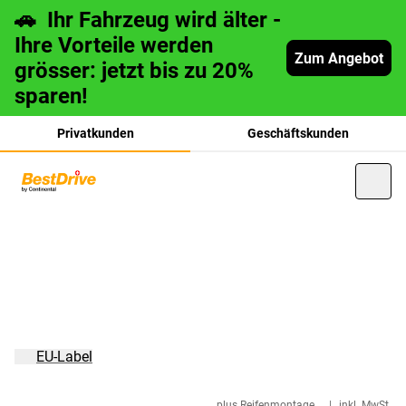
🚗 Ihr Fahrzeug wird älter -
Ihre Vorteile werden
Zum Angebot
grösser: jetzt bis zu 20%
sparen!
Privatkunden
Geschäftskunden
français
italiano
EU-Label
plus Reifenmontage
|
inkl. MwSt.