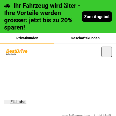
🚗 Ihr Fahrzeug wird älter -
Ihre Vorteile werden
Zum Angebot
grösser: jetzt bis zu 20%
sparen!
Privatkunden
Geschäftskunden
français
italiano
EU-Label
plus Reifenmontage
|
inkl. MwSt.