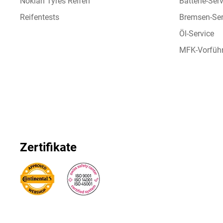
Nokian Tyres Reifen
Batterie-Ser
Reifentests
Bremsen-Ser
Öl-Service
MFK-Vorfüh
Zertifikate