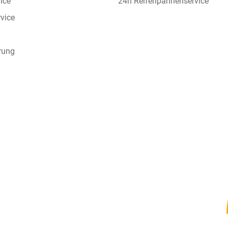
vice
24h Reifenpannenservice
vice
rung