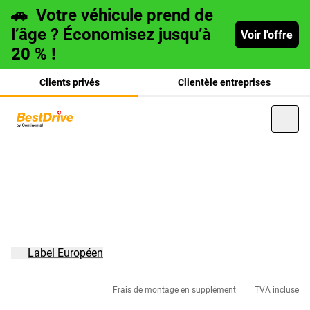
🚗
Votre véhicule prend de
l’âge ? Économisez jusqu’à
Voir l'offre
20 % !
Clients privés
Clientèle entreprises
Deutsch
italiano
Label Européen
Frais de montage en supplément
|
TVA incluse