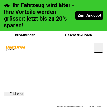
🚗 Ihr Fahrzeug wird älter -
Ihre Vorteile werden
Zum Angebot
grösser: jetzt bis zu 20%
sparen!
Privatkunden
Geschäftskunden
français
italiano
EU-Label
plus Reifenmontage
|
inkl. MwSt.