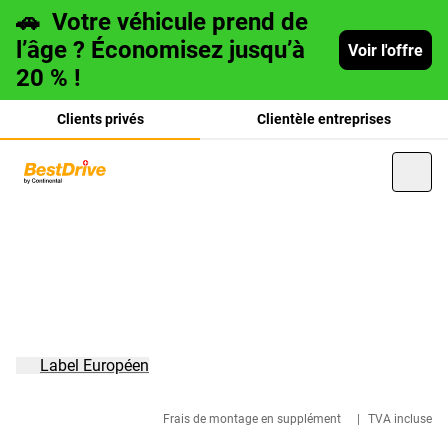
🚗
Votre véhicule prend de
l’âge ? Économisez jusqu’à
Voir l'offre
20 % !
Clients privés
Clientèle entreprises
Deutsch
italiano
Label Européen
Frais de montage en supplément
|
TVA incluse