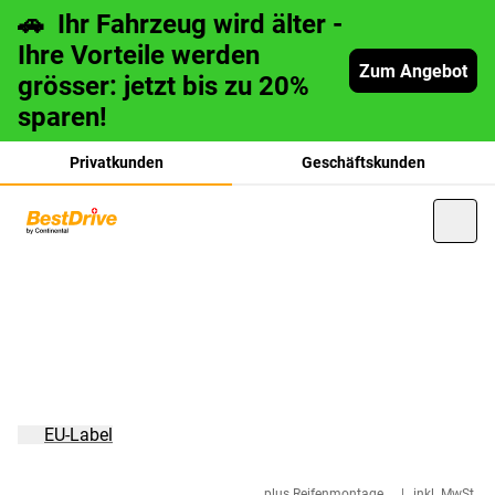
🚗 Ihr Fahrzeug wird älter -
Ihre Vorteile werden
Zum Angebot
grösser: jetzt bis zu 20%
sparen!
Privatkunden
Geschäftskunden
français
italiano
EU-Label
plus Reifenmontage
|
inkl. MwSt.