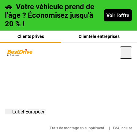
🚗
Votre véhicule prend de
l’âge ? Économisez jusqu’à
Voir l'offre
20 % !
Clients privés
Clientèle entreprises
Deutsch
italiano
Label Européen
Frais de montage en supplément
|
TVA incluse