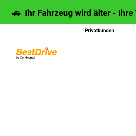
🚗 Ihr Fahrzeug wird älter - Ihre
Privatkunden
français
italiano