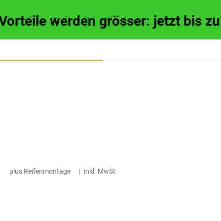
 Vorteile werden grösser: jetzt bis 
plus Reifenmontage
|
inkl. MwSt.