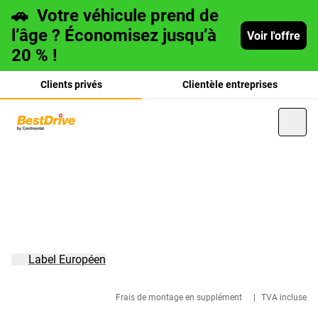
🚗
Votre véhicule prend de
l’âge ? Économisez jusqu’à
Voir l'offre
20 % !
Clients privés
Clientèle entreprises
Deutsch
italiano
Label Européen
Frais de montage en supplément
|
TVA incluse