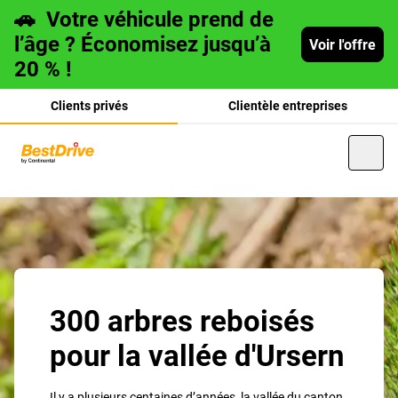
🚗
Votre véhicule prend de
l’âge ? Économisez jusqu’à
Voir l'offre
20 % !
Clients privés
Clientèle entreprises
Deutsch
italiano
300 arbres reboisés
pour la vallée d'Ursern
Il y a plusieurs centaines d’années, la vallée du canton