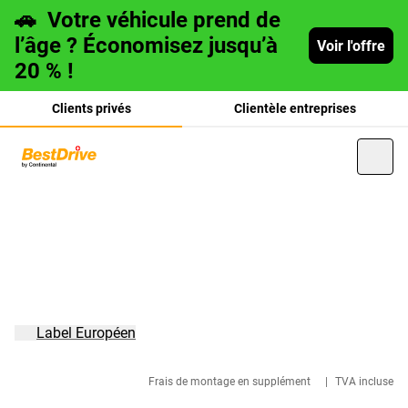
🚗
Votre véhicule prend de
l’âge ? Économisez jusqu’à
Voir l'offre
20 % !
Clients privés
Clientèle entreprises
Deutsch
italiano
Label Européen
Frais de montage en supplément
|
TVA incluse