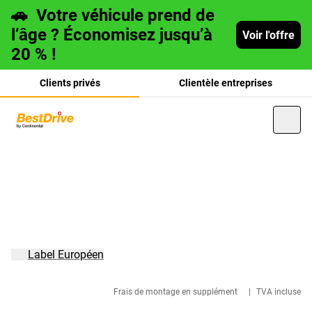
🚗
Votre véhicule prend de
l’âge ? Économisez jusqu’à
Voir l'offre
20 % !
Clients privés
Clientèle entreprises
Deutsch
italiano
Label Européen
Frais de montage en supplément
|
TVA incluse