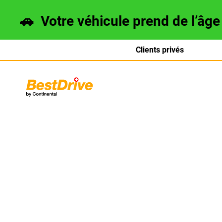
🚗
Votre véhicule prend de l’âg
Clients privés
Deutsch
italiano