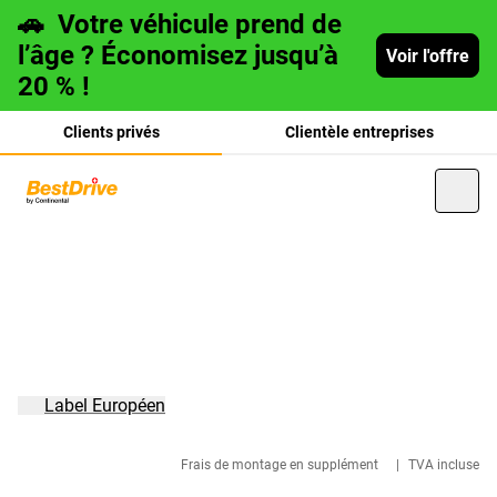
🚗
Votre véhicule prend de
l’âge ? Économisez jusqu’à
Voir l'offre
20 % !
Clients privés
Clientèle entreprises
Deutsch
italiano
Label Européen
Frais de montage en supplément
|
TVA incluse